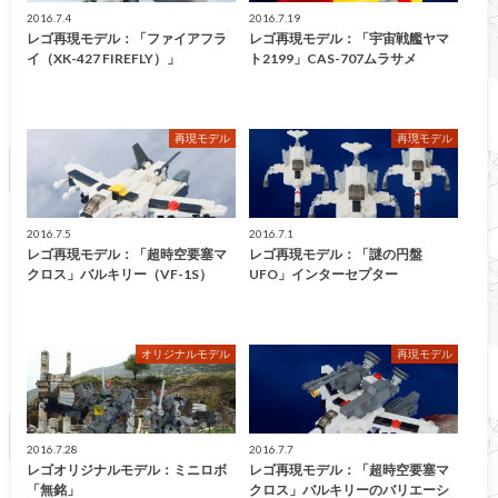
2016.7.4
2016.7.19
レゴ再現モデル：「ファイアフラ
レゴ再現モデル：「宇宙戦艦ヤマ
イ（XK-427 FIREFLY）」
ト2199」CAS-707ムラサメ
再現モデル
再現モデル
2016.7.5
2016.7.1
レゴ再現モデル：「超時空要塞マ
レゴ再現モデル：「謎の円盤
クロス」バルキリー（VF-1S）
UFO」インターセプター
オリジナルモデル
再現モデル
2016.7.28
2016.7.7
レゴオリジナルモデル：ミニロボ
レゴ再現モデル：「超時空要塞マ
「無銘」
クロス」バルキリーのバリエーシ