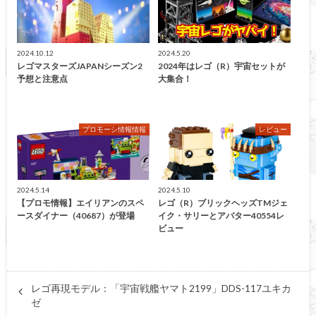
2024.10.12
2024.5.20
レゴマスターズJAPANシーズン2
2024年はレゴ（R）宇宙セットが
予想と注意点
大集合！
プロモーシ情報情報
レビュー
2024.5.14
2024.5.10
【プロモ情報】エイリアンのスペ
レゴ（R）ブリックヘッズTMジェ
ースダイナー（40687）が登場
イク・サリーとアバター40554レ
ビュー
レゴ再現モデル：「宇宙戦艦ヤマト2199」DDS-117ユキカ
ゼ