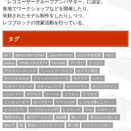
「レゴユーザーグループアンバサダー」に認定。
各地でワークショップなどを開催したり、
依頼されたモデル制作をしたりしつつ、
レゴブロックの啓蒙活動を行っている。
タグ
BFT
BRICK FAN TOWN
Japan Brickfest
LEGO宇宙海軍
MOC
pickup
TBS炎の文化系TV
YouTube
アバター
アメコミ
アメリカンコミック
イベントアーカイブ
オススメ製品
オリジナルロボ
クラッシックスペース
サクラグ
シティ
スター・ウォーズ
スチームパンク
スーパーマン
ネックスナイツ
バットマン
マクロス
マーベル
ミクセル
ミリオフ
ミリタリーオフ
モンスター
ヤマト2199
レゴを仕事にしたい！
レゴコスプレ
レゴブロック入門
レゴランド
ロボ
ロボテック
再現モデル
展示アーカイブ
戦闘機
新パーツ
直江さんの思い出
組み方
船
那須ハイランドパーク
食べ物
ＴＶチャンピオン