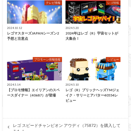
テレビ情報
レゴ情報
2024.10.12
2024.5.20
レゴマスターズJAPANシーズン2
2024年はレゴ（R）宇宙セットが
予想と注意点
大集合！
プロモーシ情報情報
レビュー
2024.5.14
2024.5.10
【プロモ情報】エイリアンのスペ
レゴ（R）ブリックヘッズTMジェ
ースダイナー（40687）が登場
イク・サリーとアバター40554レ
ビュー
レゴ スピードチャンピオン アウディ（75872）を購入して