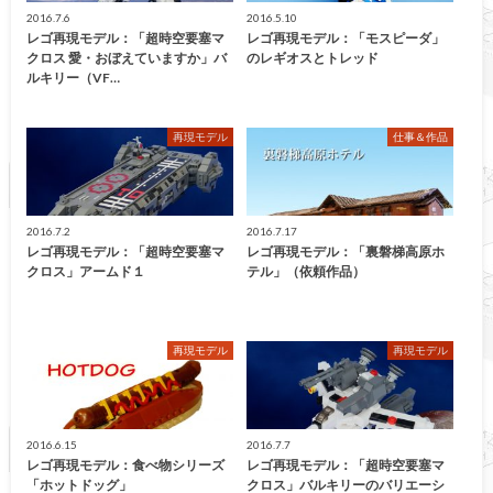
2016.7.6
2016.5.10
レゴ再現モデル：「超時空要塞マ
レゴ再現モデル：「モスピーダ」
クロス 愛・おぼえていますか」バ
のレギオスとトレッド
ルキリー（VF…
再現モデル
仕事＆作品
2016.7.2
2016.7.17
レゴ再現モデル：「超時空要塞マ
レゴ再現モデル：「裏磐梯高原ホ
クロス」アームド１
テル」（依頼作品）
再現モデル
再現モデル
2016.6.15
2016.7.7
レゴ再現モデル：食べ物シリーズ
レゴ再現モデル：「超時空要塞マ
「ホットドッグ」
クロス」バルキリーのバリエーシ