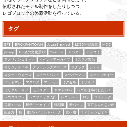
依頼されたモデル制作をしたりしつつ、
レゴブロックの啓蒙活動を行っている。
タグ
BFT
BRICK FAN TOWN
Japan Brickfest
LEGO宇宙海軍
MOC
pickup
TBS炎の文化系TV
YouTube
アバター
アメコミ
アメリカンコミック
イベントアーカイブ
オススメ製品
オリジナルロボ
クラッシックスペース
サクラグ
シティ
スター・ウォーズ
スチームパンク
スーパーマン
ネックスナイツ
バットマン
マクロス
マーベル
ミクセル
ミリオフ
ミリタリーオフ
モンスター
ヤマト2199
レゴを仕事にしたい！
レゴコスプレ
レゴブロック入門
レゴランド
ロボ
ロボテック
再現モデル
展示アーカイブ
戦闘機
新パーツ
直江さんの思い出
組み方
船
那須ハイランドパーク
食べ物
ＴＶチャンピオン