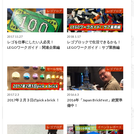
レゴブログ
レゴブログ
2017.11.27
2018.1.17
レゴを仕事にしたい人必見！
レゴブロックで生活できるかも！
LEGOワークガイド：関連企業編
LEGOワークガイド：サブ業務編
セール情報
レゴブログ
2017.2.3
2016.6.3
2017年２月３日のpick a brick ！
2016年「Japan Brickfest」絶賛準
備中！
レゴブログ
イベントレポート