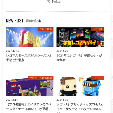
Twitter
NEW POST
最新の記事
テレビ情報
レゴ情報
2024.10.12
2024.5.20
レゴマスターズJAPANシーズン2
2024年はレゴ（R）宇宙セットが
予想と注意点
大集合！
プロモーシ情報情報
レビュー
2024.5.14
2024.5.10
【プロモ情報】エイリアンのスペ
レゴ（R）ブリックヘッズTMジェ
ースダイナー（40687）が登場
イク・サリーとアバター40554レ