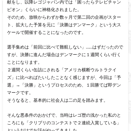
献をし、以降レゴジャパン内では「困ったらテレビチャン
ピオン」くらいに神格化されました。
そのため、放映からわずか数ヶ月で第二回の企画がスター
ト、拡大した予算を元に「決勝はデンマーク」という大ス
ケールで開催することになったのです。
選手集めは「前回に比べて難航しない」……はずだったので
すが、決勝に進んだ場合はデンマークに１週間くらい行く
ことになります。
２週間くらい缶詰にされる「アメリカ横断ウルトラクイ
ズ」に比べればたいしたことなく感じますが、今回は「予
選」→「決勝」というプロセスのため、１回勝てば即デン
マークです。
そうなると、基本的に社会人は二の足を踏みます。
そんな悪条件のおかげで、当時はレゴ歴の浅かった私のと
ころにも「クリブリのコンテストで２連続入賞している」
というだけでお話がやってきました。