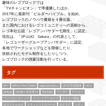
趣味のレゴブロックでは
「TVチャンピオン」で準優勝したほか、
2017年に最新刊「ビルダーバイブル」を始め、
レゴブロックのノウハウ書籍を４冊出版。
また国内におけるレゴコミュニティへの貢献から、
レゴ本社公認「レゴアンバサダー七期生」に認定。
現在は、「JP-LUG Sakura」の代表として、
「レゴユーザーグループアンバサダー」に認定。
各地でワークショップなどを開催したり、
依頼されたモデル制作をしたりしつつ、
レゴブロックの啓蒙活動を行っている。
タグ
BFT
BRICK FAN TOWN
Japan Brickfest
LEGO宇宙海軍
MOC
pickup
TBS炎の文化系TV
YouTube
アバター
アメコミ
アメリカンコミック
イベントアーカイブ
オススメ製品
オリジナルロボ
クラッシックスペース
サクラグ
シティ