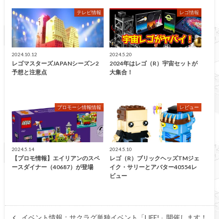
テレビ情報
レゴ情報
2024.10.12
2024.5.20
レゴマスターズJAPANシーズン2
2024年はレゴ（R）宇宙セットが
予想と注意点
大集合！
プロモーシ情報情報
レビュー
2024.5.14
2024.5.10
【プロモ情報】エイリアンのスペ
レゴ（R）ブリックヘッズTMジェ
ースダイナー（40687）が登場
イク・サリーとアバター40554レ
ビュー
イベント情報：サクラグ単独イベント「LIFE!」開催します！