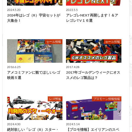
2024.5.20
2023.5.5
2024年はレゴ（R）宇宙セットが
アレゴレNEXT再開します！＆ア
大集合！
レゴレTV１６選
セール情報
セール情報
2016.6.25
2017.4.28
アメコミファンに観てほしいレゴ
2017年ゴールデンウィークにオス
映画５選
スメのレゴ製品は？
レゴ情報
プロモーシ情報情報
2024.4.30
2024.5.14
絶対欲しい「レゴ（R）スター・
【プロモ情報】エイリアンのスペ