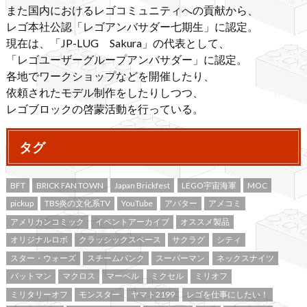
また国内におけるレゴコミュニティへの貢献から、
レゴ本社公認「レゴアンバサダー七期生」に認定。
現在は、「JP-LUG Sakura」の代表として、
「レゴユーザーグループアンバサダー」に認定。
各地でワークショップなどを開催したり、
依頼されたモデル制作をしたりしつつ、
レゴブロックの啓蒙活動を行っている。
タグ
BFT
BRICK FAN TOWN
Japan Brickfest
LEGO宇宙海軍
MOC
pickup
TBS炎の文化系TV
YouTube
アバター
アメコミ
アメリカンコミック
イベントアーカイブ
オススメ製品
オリジナルロボ
クラッシックスペース
サクラグ
シティ
スター・ウォーズ
スチームパンク
スーパーマン
ネックスナイツ
バットマン
マクロス
マーベル
ミクセル
ミリオフ
ミリタリーオフ
モンスター
ヤマト2199
レゴを仕事にしたい！