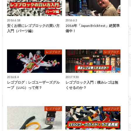
2016.6.18
2016.6.3
安くお得にレゴブロックの買い方
2016年「Japan Brickfest」絶賛準
入門（パーツ編）
備中！
レゴブログ
レゴブログ
2016.8.4
2017.9.30
レゴブログ：レゴユーザーズグル
レゴブロック入門：積みレゴは無
ープ（LUG）って何？
くせるのか？
レゴブログ
レゴブログ