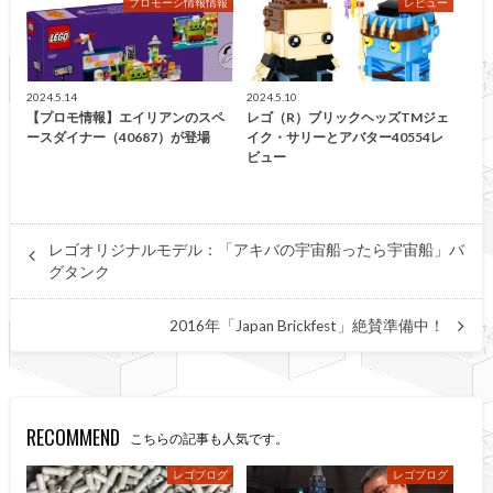
プロモーシ情報情報
レビュー
2024.5.14
2024.5.10
【プロモ情報】エイリアンのスペ
レゴ（R）ブリックヘッズTMジェ
ースダイナー（40687）が登場
イク・サリーとアバター40554レ
ビュー
レゴオリジナルモデル：「アキバの宇宙船ったら宇宙船」バ
グタンク
2016年「Japan Brickfest」絶賛準備中！
RECOMMEND
こちらの記事も人気です。
レゴブログ
レゴブログ