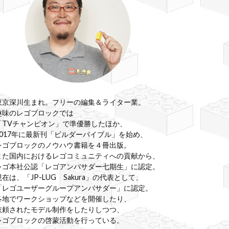
東京深川生まれ。フリーの編集＆ライター業。
趣味のレゴブロックでは
「TVチャンピオン」で準優勝したほか、
2017年に最新刊「ビルダーバイブル」を始め、
レゴブロックのノウハウ書籍を４冊出版。
また国内におけるレゴコミュニティへの貢献から、
レゴ本社公認「レゴアンバサダー七期生」に認定。
現在は、「JP-LUG Sakura」の代表として、
「レゴユーザーグループアンバサダー」に認定。
各地でワークショップなどを開催したり、
依頼されたモデル制作をしたりしつつ、
レゴブロックの啓蒙活動を行っている。