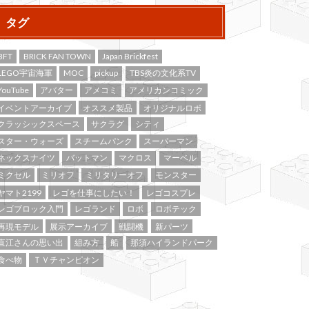
タグ
BFT
BRICK FAN TOWN
Japan Brickfest
LEGO宇宙海軍
MOC
pickup
TBS炎の文化系TV
YouTube
アバター
アメコミ
アメリカンコミック
イベントアーカイブ
オススメ製品
オリジナルロボ
クラッシックスペース
サクラグ
シティ
スター・ウォーズ
スチームパンク
スーパーマン
ネックスナイツ
バットマン
マクロス
マーベル
ミクセル
ミリオフ
ミリタリーオフ
モンスター
ヤマト2199
レゴを仕事にしたい！
レゴコスプレ
レゴブロック入門
レゴランド
ロボ
ロボテック
再現モデル
展示アーカイブ
戦闘機
新パーツ
直江さんの思い出
組み方
船
那須ハイランドパーク
食べ物
ＴＶチャンピオン