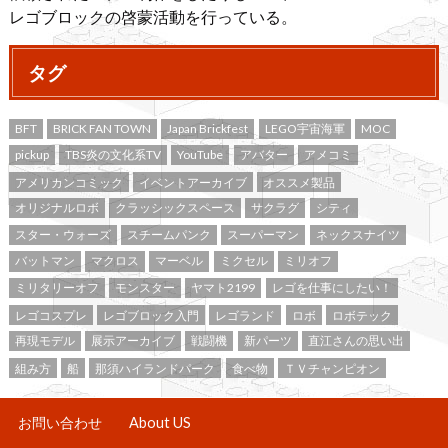
レゴブロックの啓蒙活動を行っている。
タグ
BFT
BRICK FAN TOWN
Japan Brickfest
LEGO宇宙海軍
MOC
pickup
TBS炎の文化系TV
YouTube
アバター
アメコミ
アメリカンコミック
イベントアーカイブ
オススメ製品
オリジナルロボ
クラッシックスペース
サクラグ
シティ
スター・ウォーズ
スチームパンク
スーパーマン
ネックスナイツ
バットマン
マクロス
マーベル
ミクセル
ミリオフ
ミリタリーオフ
モンスター
ヤマト2199
レゴを仕事にしたい！
レゴコスプレ
レゴブロック入門
レゴランド
ロボ
ロボテック
再現モデル
展示アーカイブ
戦闘機
新パーツ
直江さんの思い出
組み方
船
那須ハイランドパーク
食べ物
ＴＶチャンピオン
お問い合わせ
About US